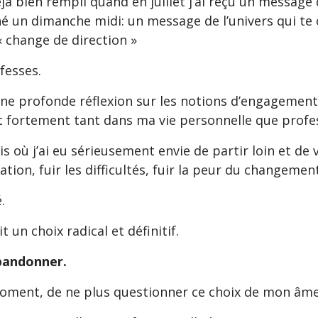
éjà bien rempli quand en juillet j’ai reçu un message 
hé un dimanche midi: un message de l’univers qui te
 « change de direction »
 fesses.
ne profonde réflexion sur les notions d’engagement e
 fortement tant dans ma vie personnelle que profe
s où j’ai eu sérieusement envie de partir loin et de
tion, fuir les difficultés, fuir la peur du changement
é.
it un choix radical et définitif.
’abandonner.
e moment, de ne plus questionner ce choix de mon âme